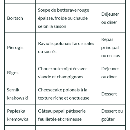
Soupe de betterave rouge
Déjeuner
Bortsch
épaisse, froide ou chaude
ou dîner
selon la saison
Repas
Raviolis polonais farcis salés
Pierogis
principal
ou sucrés
ou en-cas
Choucroute mijotée avec
Déjeuner
Bigos
viande et champignons
ou dîner
Sernik
Cheesecake polonais à la
Dessert
krakowski
texture riche et onctueuse
Papieska
Gâteau papal, pâtisserie
Dessert ou
kremowka
feuilletée et crémeuse
goûter