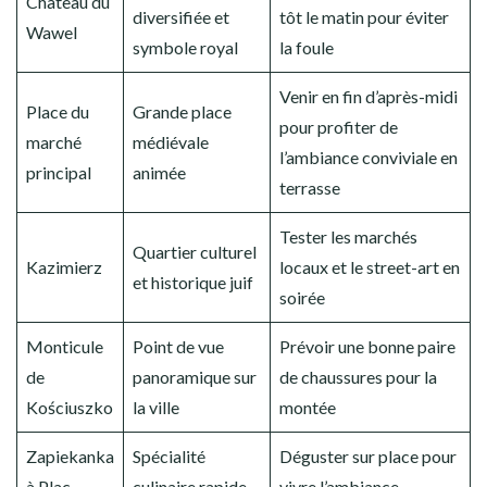
Château du
diversifiée et
tôt le matin pour éviter
Wawel
symbole royal
la foule
Venir en fin d’après-midi
Place du
Grande place
pour profiter de
marché
médiévale
l’ambiance conviviale en
principal
animée
terrasse
Tester les marchés
Quartier culturel
Kazimierz
locaux et le street-art en
et historique juif
soirée
Monticule
Point de vue
Prévoir une bonne paire
de
panoramique sur
de chaussures pour la
Kościuszko
la ville
montée
Zapiekanka
Spécialité
Déguster sur place pour
à Plac
culinaire rapide
vivre l’ambiance