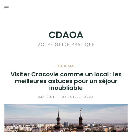
Aller
au
DÉCORATION INTÉRIEURE
contenu
IMMOBILIER
CDAOA
JARDIN & EXTÉRIEUR
VOTRE GUIDE PRATIQUE
MEUBLES
TOURISME
Visiter Cracovie comme un local : les
NEWS
meilleures astuces pour un séjour
inoubliable
TOURISME
par
PAUL
/
25 JUILLET 2025
TRAVAUX