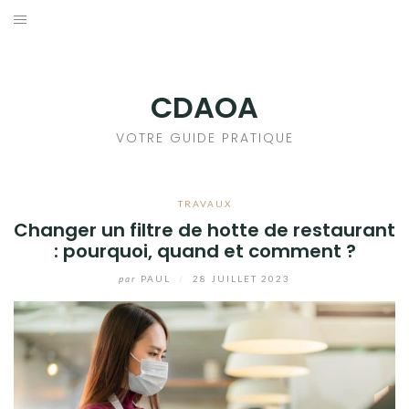
Aller
au
DÉCORATION INTÉRIEURE
contenu
IMMOBILIER
CDAOA
JARDIN & EXTÉRIEUR
VOTRE GUIDE PRATIQUE
MEUBLES
TRAVAUX
Changer un filtre de hotte de restaurant
NEWS
: pourquoi, quand et comment ?
TOURISME
par
PAUL
/
28 JUILLET 2023
TRAVAUX