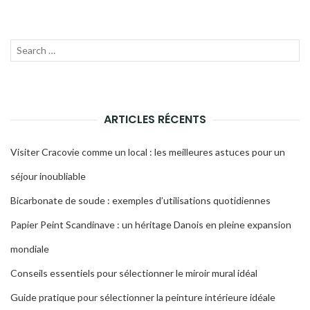
Recherche
LANC
pour :
LA
RECH
ARTICLES RÉCENTS
Visiter Cracovie comme un local : les meilleures astuces pour un
séjour inoubliable
Bicarbonate de soude : exemples d’utilisations quotidiennes
Papier Peint Scandinave : un héritage Danois en pleine expansion
mondiale
Conseils essentiels pour sélectionner le miroir mural idéal
Guide pratique pour sélectionner la peinture intérieure idéale